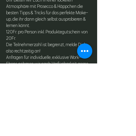
Uhr bieten wir Euch in einer lockeren 
Atmosphäre mit Prosecco & Häppchen die 
besten Tipps & Tricks für das perfekte Make-
up, die ihr dann gleich selbst ausprobieren & 
lernen könnt.
120Fr. pro Person inkl. Produktegutschein von 
20Fr.
Die Teilnehmerzahl ist begrenzt, melde Dich 
also rechtzeitig an!
Anfragen für individuelle, exklusive Work-
Shops nehmen wir nach Verfügbarkeit gerne 
entgegen.
Diese Veranstaltung teilen