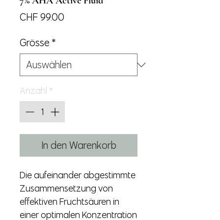
7% AHA Active Fluid
Preis
CHF 99.00
Grösse
*
Anzahl
*
In den Warenkorb
Die aufeinander abgestimmte
Zusammensetzung von
effektiven Fruchtsäuren in
einer optimalen Konzentration