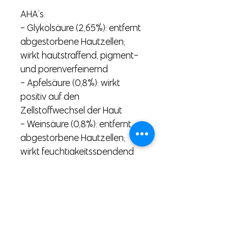
AHA’s:
- Glykolsäure (2,65%): entfernt
abgestorbene Hautzellen;
wirkt hautstraffend, pigment-
und porenverfeinernd
- Apfelsäure (0,8%): wirkt
positiv auf den
Zellstoffwechsel der Haut
- Weinsäure (0,8%): entfernt
abgestorbene Hautzellen;
wirkt feuchtigkeitsspendend
- Zitronensäure (1,2%): fördert
die Zellneubildung
- Milchsäure (1,55%): schützt
den hauteigenen
Säureschutzmantel