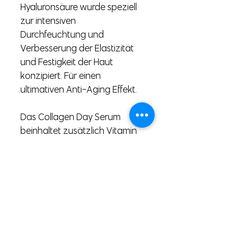
Hyaluronsäure wurde speziell
zur intensiven
Durchfeuchtung und
Verbesserung der Elastizität
und Festigkeit der Haut
konzipiert. Für einen
ultimativen Anti-Aging Effekt.
Das Collagen Day Serum
beinhaltet zusätzlich Vitamin
E, das antioxidativ wirkt und
die Haut vor freien Radikalen
schützt. Aloe Vera spendet
Feuchtigkeit und beruhigt die
strapazierte Haut. Ideal für die
Anwendung nach einem
Exfoliant.