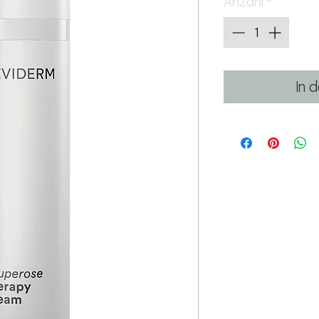
Anzahl
*
In 