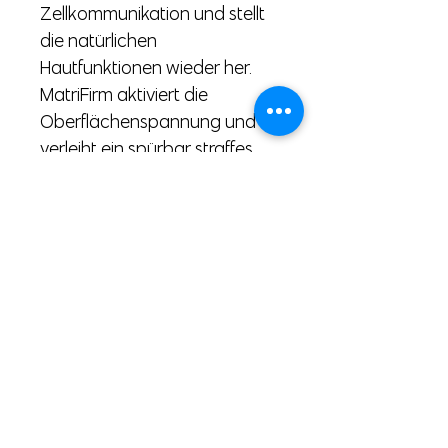
Zellkommunikation und stellt
die natürlichen
Hautfunktionen wieder her.
MatriFirm aktiviert die
Oberflächenspannung und
verleiht ein spürbar straffes
Hautgefühl. Der Effekt: Die
Haut ist regeneriert, ihr Relief
geglättet und die Kontur
sichtbar gefestigt und
gestrafft.
© 2026
by art of beauty cosmetic GmbH
AGB