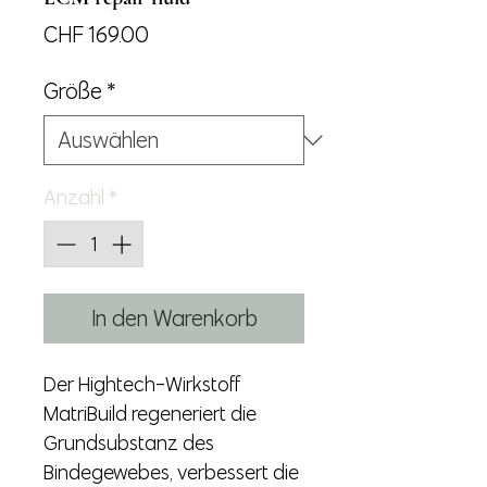
Preis
CHF 169.00
Größe
*
Anzahl
*
In den Warenkorb
Der Hightech-Wirkstoff
MatriBuild regeneriert die
Grundsubstanz des
Bindegewebes, verbessert die