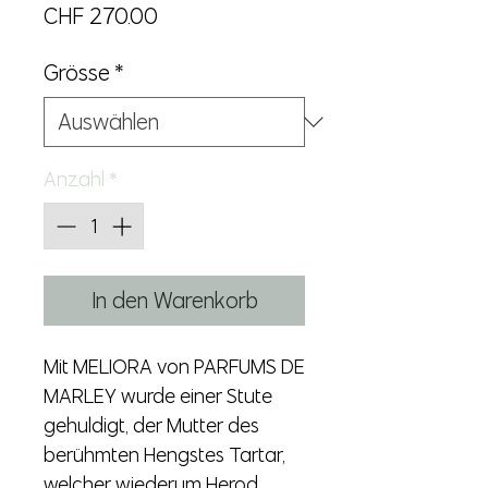
Preis
CHF 270.00
Grösse
*
Anzahl
*
In den Warenkorb
Mit MELIORA von PARFUMS DE
MARLEY wurde einer Stute
gehuldigt, der Mutter des
berühmten Hengstes Tartar,
welcher wiederum Herod