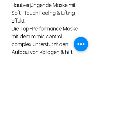
Hautverjüngende Maske mit
Soft-Touch Feeling & Lifting
Effekt
Die Top-Performance Maske
mit dem mimic control
complex unterstützt den
Aufbau von Kollagen & hilft
Falten und Linien zu glätten.
Hyaluronsäure füllt die
Feuchtigkeitsdepots auf. Die
Haut wirkt geglättet, sie
erscheint entspannt und
rundum verjüngt.
© 2026
by art of beauty cosmetic GmbH