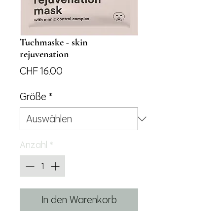
Tuchmaske - skin
rejuvenation
Preis
CHF 16.00
Größe
*
Anzahl
*
In den Warenkorb