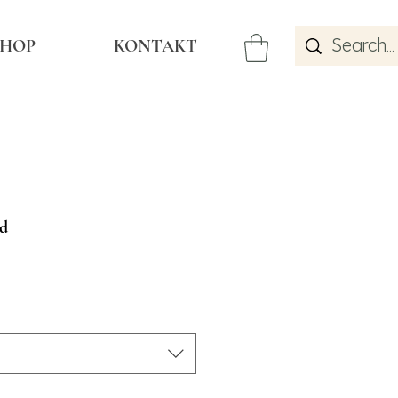
SHOP
KONTAKT
ld
is