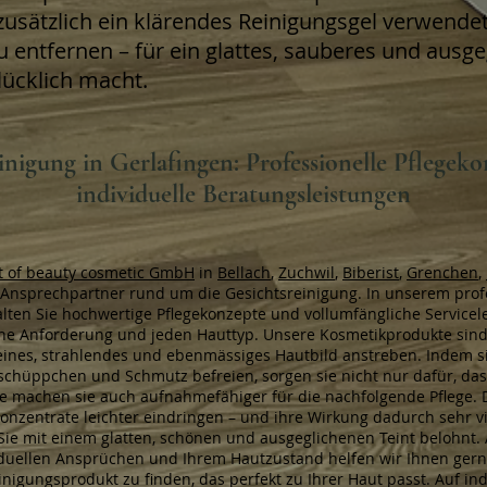
zusätzlich ein klärendes Reinigungsgel verwend
 zu entfernen – für ein glattes, sauberes und ausg
lücklich macht.
inigung in Gerlafingen: Professionelle Pflegek
individuelle Beratungsleistungen
t of beauty cosmetic GmbH
in
Bellach
,
Zuchwil
,
Biberist
,
Grenchen
,
r Ansprechpartner rund um die Gesichtsreinigung. In unserem prof
alten Sie hochwertige Pflegekonzepte und vollumfängliche Servicele
sche Anforderung und jeden Hauttyp. Unsere Kosmetikprodukte sind
n reines, strahlendes und ebenmässiges Hautbild anstreben. Indem si
hüppchen und Schmutz befreien, sorgen sie nicht nur dafür, das
ie machen sie auch aufnahmefähiger für die nachfolgende Pflege.
nzentrate leichter eindringen – und ihre Wirkung dadurch sehr vie
Sie mit einem glatten, schönen und ausgeglichenen Teint belohnt.
iduellen Ansprüchen und Ihrem Hautzustand helfen wir Ihnen gern
inigungsprodukt zu finden, das perfekt zu Ihrer Haut passt. Auf in