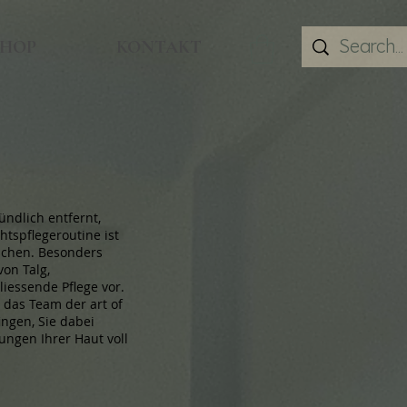
SHOP
KONTAKT
̈ndlich entfernt,
htspflegeroutine ist
nschen. Besonders
von Talg,
iessende Pflege vor.
 das Team der art of
ingen, Sie dabei
ungen Ihrer Haut voll