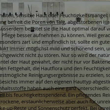
eiten, sensible Haut oder Feuchtigkeitsmangel: E
ung befreit die Poren von Talg, abgestorbenen H
usserdem bereitet sie die Haut optimal darauf vo
 Pflege besser aufnehmen zu können. Weil gerad
sonders zart und empfindlich ist, sollte ein gute
ukt immer möglichst mild und schonend sein, 
chgewicht nicht zu stören. Nur so wird der natür
tel der Haut gewahrt, der nicht nur vor Bakterien
en Fettgehalt, die Hautflora und den Feuchtigkei
estmögliche Reinigungsergebnisse zu erzielen, so
Gesichts immer auf den eigenen Hauttyp abgest
nhaltsstoffe haben auch eine ganz unterschiedli
ell bis feuchtigkeitsspendend. Ein pflegendes Rei
r trockene, erstaunlicherweise aber auch für unre
Make-up-Reste und Sonnenschutz perfekt. Bei unr