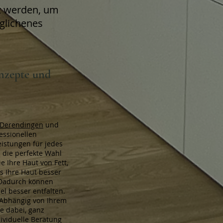
et werden, um
eglichenes
onzepte und
Derendingen
und
essionellen
istungen für jedes
 die perfekte Wahl
e Ihre Haut von Fett,
s Ihre Haut besser
 Dadurch können
l besser entfalten.
 Abhängig von Ihrem
e dabei, ganz
dividuelle Beratung