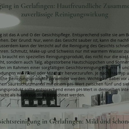
igung in Gerlafingen: Hautfreundliche Zusamm
zuverlässige Reinigungswirkung
g ist das A und O der Gesichtspflege. Entsprechend sollte sie am
ehen. Der Grund: Nur, wenn das Gesicht sauber ist, kann die nachf
usserdem kann der Verzicht auf die Reinigung des Gesichts schnell
̈hren. Schmutz, Make-up und Schweiss nur mit warmem Wasser zu e
s braucht ein spezielles Reinigungsprodukt, das nicht nur die wasse
scht, sondern auch Talg, abgestorbene Hautschüppchen und Sonnen
en im Rahmen einer sorgfältigen Gesichtsreinigung entfernt – un
̈ndungen wie Pickel oder Mitesser hervorzurufen. Je nach Hauttyp
iche Reinigungsprodukte verwendet werden. Wichtig ist dabei vor 
en Säureschutzmantel mit einem pH- Wert zwischen fünf und sie
ngsprodukt sollte entsprechend einen pH-Wert in demselben Inter
nicht als hautfreundlich bezeichnet werden.
ichtsreinigung in Gerlafingen: Mild und scho