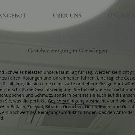
ANGEBOT
ÜBER UNS
ONLINE 
Gesichtsreinigung in Gerlafingen
 Schweiss belasten unsere Haut Tag für Tag. Werden sie nicht gru
 zu Falten, Rötungen und Unreinheiten führen. Eine tägliche Gesic
für all jene, die sich eine reine, zarte und ebenmässige Haut wü
 erste Schritt: die Gesichtsreinigung. Sie befreit die Haut nicht nur 
hüppchen und Schmutz, sondern bereitet sie auch auf die anschl
n Sie, was die perfekte Gesichtsreinigung ausmacht – und wie wir,
 in Bellach, Zuchwil, Biberist, Grenchen, Derendingen und Gerlaf
n, ein hochwertiges Reinigungsprodukt zu finden, das den Anforder
rd.