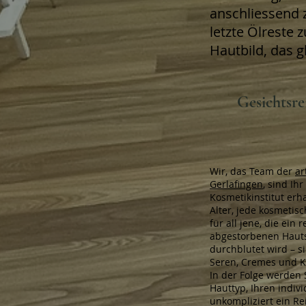
anschliessend 
letzte Ölreste
Hautbild, das g
Gesichtsre
Wir, das Team der
ar
Gerlafingen
, sind Ih
Kosmetikinstitut erh
Alter, jede kosmeti
für all jene, die ei
abgestorbenen Hautsc
durchblutet wird – s
Seren, Cremes und Ko
In der Folge werden 
Hauttyp, Ihren indiv
unkompliziert ein Re