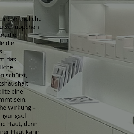
ine gründliche
autschüppchen
r, die
e die
s
um das
liche
 schützt,
tshaushalt
llte eine
immt sein.
che Wirkung –
nigungsöl
ine Haut, denn
einer Haut kann