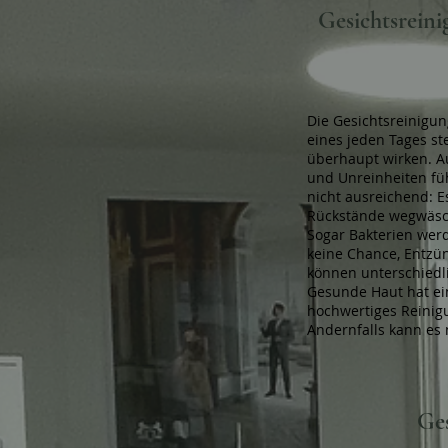
Gesichtsrein
Die Gesichtsreinigun
eines jeden Tages st
überhaupt wirken. A
und Unreinheiten fu
nicht ausreichend: E
Rückstände wegwä
Sogar Bakterien werd
keine Chance, Entzu
können unterschiedl
Gesunde Haut hat ein
hochwertiges Reinigu
Andernfalls kann es 
Ges