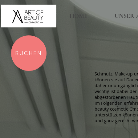
HOME
UNSER 
BUCHEN
Schmutz, Make-up und
können sie auf Dauer
daher unumgänglich 
wichtig ist dabei der
abgestorbenen Hautsc
Im Folgenden erfahre
beauty cosmetic GmbH
unterstützen könne
und ganz gerecht wi