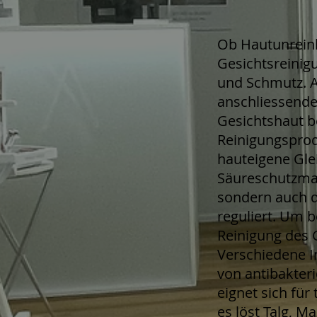
Ob Hautunreinh
Gesichtsreinig
und Schmutz. A
anschliessende
Gesichtshaut be
Reinigungsprod
hauteigene Glei
Säureschutzman
sondern auch d
reguliert. Um b
Reinigung des 
Verschiedene I
von antibakteri
eignet sich fü
es löst Talg, 