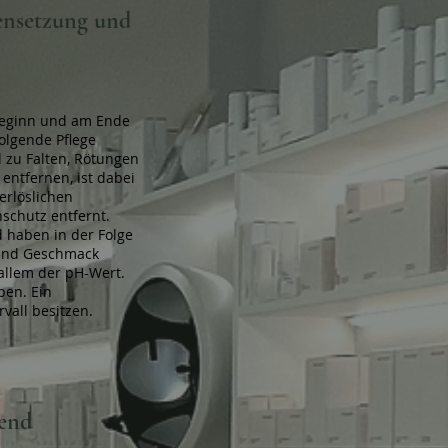
ensetzung und
 Beginn und am Ende
olgende Pflege
 zu Falten, Rötungen
ntfernen, ist dabei
rlöslichen
schutz entfernt.
d haben in der Folge
 und Geschmack
allem der pH-Wert.
ben. Ein
vall besitzen.
nend